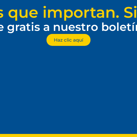
s que importan. Si
e gratis a nuestro bolet
Haz clic aquí