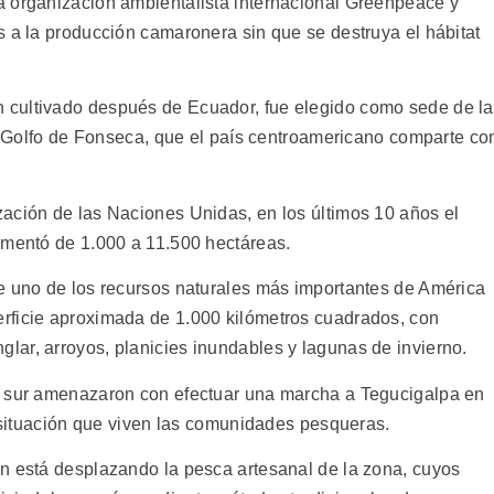
a organización ambientalista internacional Greenpeace y
s a la producción camaronera sin que se destruya el hábitat
 cultivado después de Ecuador, fue elegido como sede de la
el Golfo de Fonseca, que el país centroamericano comparte co
ación de las Naciones Unidas, en los últimos 10 años el
umentó de 1.000 a 11.500 hectáreas.
e uno de los recursos naturales más importantes de América
rficie aproximada de 1.000 kilómetros cuadrados, con
ar, arroyos, planicies inundables y lagunas de invierno.
n sur amenazaron con efectuar una marcha a Tegucigalpa en
a situación que viven las comunidades pesqueras.
n está desplazando la pesca artesanal de la zona, cuyos