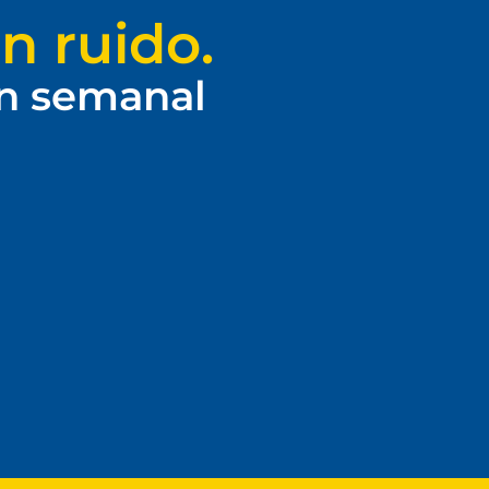
n ruido.
ín semanal