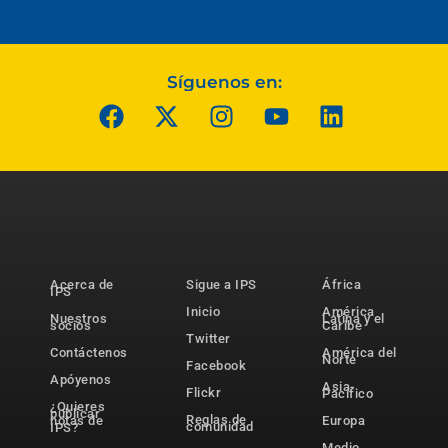
Síguenos en:
Acerca de
Sigue a IPS
África
IPS
Inicio
América
Nuestros
Latina y el
socios
Caribe
Twitter
Contáctenos
América del
Norte
Facebook
Apóyenos
Asia-
Flickr
Pacífico
¿Quieres
publicar
Reglas de
notas de
Europa
comunidad
IPS?
Medio