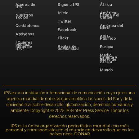
Acerca de
Sigue a IPS
África
IPS
Inicio
América
Nuestros
Latina y el
socios
Caribe
Twitter
Contáctenos
América del
Norte
Facebook
Apóyenos
Asia-
Flickr
Pacífico
¿Quieres
publicar
Reglas de
notas de
Europa
comunidad
IPS?
Medio
Oriente y
Norte de
África
Mundo
IPS es una institución internacional de comunicación cuyo eje es una
agencia mundial de noticias que amplifica las voces del Sur y de la
sociedad civil sobre desarrollo, globalización, derechos humanos y
ambiente. Copyright © 2025 IPS-Inter Press Service. Todos los
derechos reservados.
IPS es la única organización periodística mundial con más
personal y corresponsales en el mundo en desarrollo que en los
países ricos. DONAR