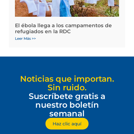
El ébola llega a los campamentos de
refugiados en la RDC
Leer Más >>
Noticias que importan.
Sin ruido.
Suscríbete gratis a
nuestro boletín
semanal
Haz clic aquí