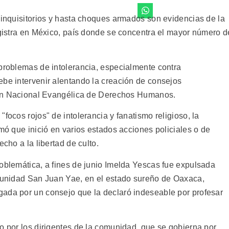
 inquisitorios y hasta choques armados son evidencias de la
egistra en México, país donde se concentra el mayor número d
 problemas de intolerancia, especialmente contra
ebe intervenir alentando la creación de consejos
sión Nacional Evangélica de Derechos Humanos.
focos rojos" de intolerancia y fanatismo religioso, la
rmó que inició en varios estados acciones policiales o de
echo a la libertad de culto.
roblemática, a fines de junio Imelda Yescas fue expulsada
omunidad San Juan Yae, en el estado sureño de Oaxaca,
gada por un consejo que la declaró indeseable por profesar
o por los dirigentes de la comunidad, que se gobierna por