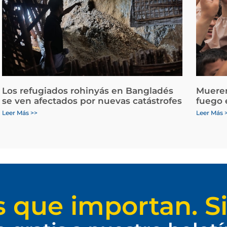
Los refugiados rohinyás en Bangladés
Mueren
se ven afectados por nuevas catástrofes
fuego 
Leer Más >>
Leer Más 
s que importan. Si