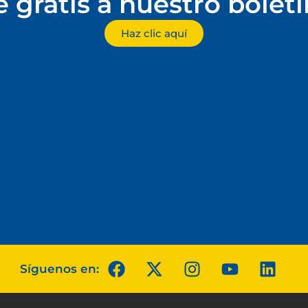
e gratis a nuestro bolet
Haz clic aquí
Síguenos en: