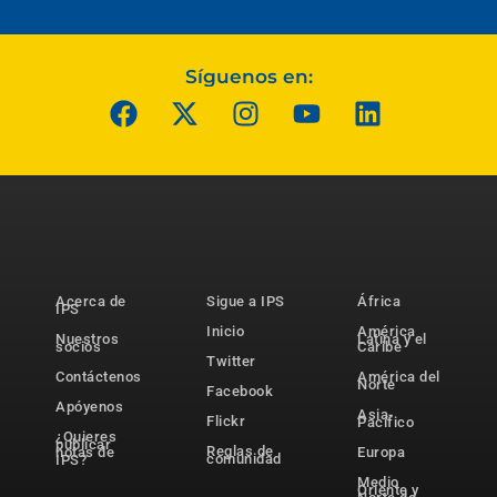
Síguenos en:
Acerca de
Sigue a IPS
África
IPS
Inicio
América
Nuestros
Latina y el
socios
Caribe
Twitter
Contáctenos
América del
Norte
Facebook
Apóyenos
Asia-
Flickr
Pacífico
¿Quieres
publicar
Reglas de
notas de
Europa
comunidad
IPS?
Medio
Oriente y