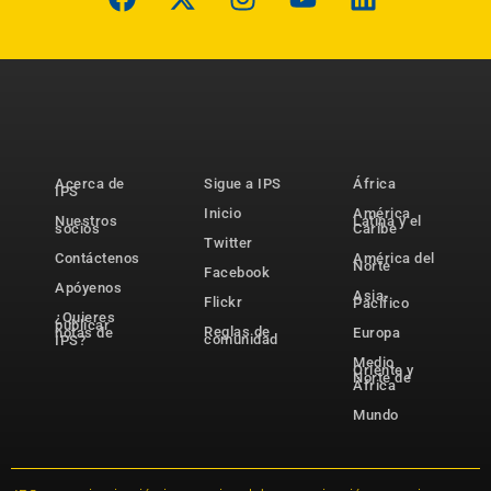
Acerca de
Sigue a IPS
África
IPS
Inicio
América
Nuestros
Latina y el
socios
Caribe
Twitter
Contáctenos
América del
Norte
Facebook
Apóyenos
Asia-
Flickr
Pacífico
¿Quieres
publicar
Reglas de
notas de
Europa
comunidad
IPS?
Medio
Oriente y
Norte de
África
Mundo