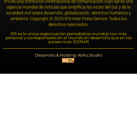
IPS es una institución internacional de comunicación cuyo eje es una
agencia mundial de noticias que amplifica las voces del Sur y de la
sociedad civil sobre desarrollo, globalización, derechos humanos y
ambiente. Copyright © 2025 IPS-Inter Press Service. Todos los
derechos reservados.
IPS es la única organización periodística mundial con más
personal y corresponsales en el mundo en desarrollo que en los
países ricos. DONAR
Desarrollo & Hosting: Atiko.Studio