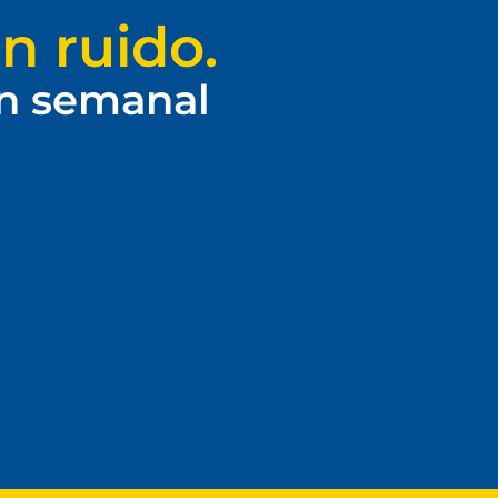
n ruido.
ín semanal