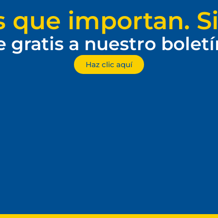
s que importan. Si
e gratis a nuestro bolet
Haz clic aquí