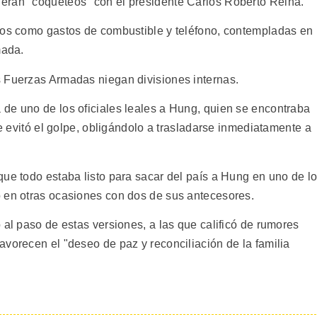
eran "coqueteos" con el presidente Carlos Roberto Reina.
ios como gastos de combustible y teléfono, contempladas en
mada.
s Fuerzas Armadas niegan divisiones internas.
de uno de los oficiales leales a Hung, quien se encontraba
ue evitó el golpe, obligándolo a trasladarse inmediatamente a
que todo estaba listo para sacar del país a Hung en uno de l
 en otras ocasiones con dos de sus antecesores.
 al paso de estas versiones, a las que calificó de rumores
vorecen el "deseo de paz y reconciliación de la familia