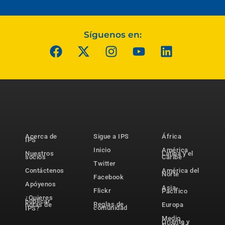
Síguenos en:
Acerca de
Sigue a IPS
África
IPS
Inicio
América
Nuestros
Latina y el
socios
Caribe
Twitter
Contáctenos
América del
Norte
Facebook
Apóyenos
Asia-
Flickr
Pacífico
¿Quieres
publicar
Reglas de
notas de
Europa
comunidad
IPS?
Medio
Oriente y