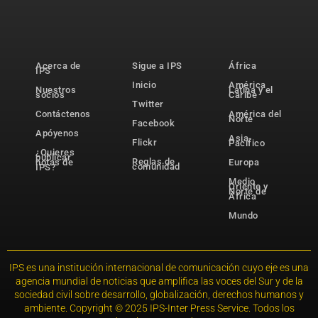
Acerca de
Sigue a IPS
África
IPS
Inicio
América
Nuestros
Latina y el
socios
Caribe
Twitter
Contáctenos
América del
Norte
Facebook
Apóyenos
Asia-
Flickr
Pacífico
¿Quieres
publicar
Reglas de
notas de
Europa
comunidad
IPS?
Medio
Oriente y
Norte de
África
Mundo
IPS es una institución internacional de comunicación cuyo eje es una
agencia mundial de noticias que amplifica las voces del Sur y de la
sociedad civil sobre desarrollo, globalización, derechos humanos y
ambiente. Copyright © 2025 IPS-Inter Press Service. Todos los