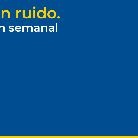
n ruido.
ín semanal