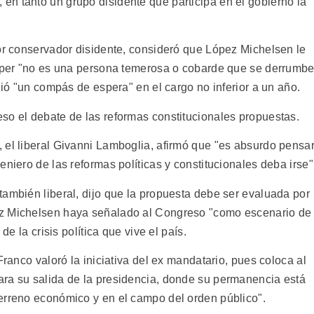
n tanto un grupo disidente que participa en el gobierno la
tor conservador disidente, consideró que López Michelsen le
amper "no es una persona temerosa o cobarde que se derrumb
dió "un compás de espera" en el cargo no inferior a un año.
so el debate de las reformas constitucionales propuestas.
 el liberal Givanni Lamboglia, afirmó que "es absurdo pensa
niero de las reformas políticas y constitucionales deba irse"
también liberal, dijo que la propuesta debe ser evaluada por
ez Michelsen haya señalado al Congreso "como escenario de
de la crisis política que vive el país.
Franco valoró la iniciativa del ex mandatario, pues coloca al
ara su salida de la presidencia, donde su permanencia está
erreno económico y en el campo del orden público".