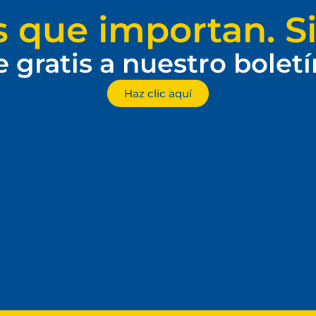
s que importan. Si
e gratis a nuestro bolet
Haz clic aquí