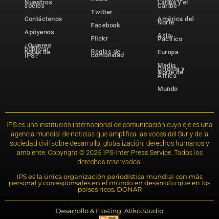
Nuestros
Latina y el
socios
Caribe
Twitter
Contáctenos
América del
Norte
Facebook
Apóyenos
Asia-
Flickr
Pacífico
¿Quieres
publicar
Reglas de
notas de
Europa
comunidad
IPS?
Medio
Oriente y
Norte de
África
Mundo
IPS es una institución internacional de comunicación cuyo eje es una
agencia mundial de noticias que amplifica las voces del Sur y de la
sociedad civil sobre desarrollo, globalización, derechos humanos y
ambiente. Copyright © 2025 IPS-Inter Press Service. Todos los
derechos reservados.
IPS es la única organización periodística mundial con más
personal y corresponsales en el mundo en desarrollo que en los
países ricos. DONAR
Desarrollo & Hosting: Atiko.Studio