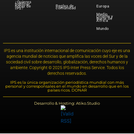
¿Quieres
publicar
Reglas de
notas de
Europa
comunidad
IPS?
Medio
Oriente y
Norte de
África
Mundo
IPS es una institución internacional de comunicación cuyo eje es una
agencia mundial de noticias que amplifica las voces del Sur y de la
sociedad civil sobre desarrollo, globalización, derechos humanos y
ambiente. Copyright © 2025 IPS-Inter Press Service. Todos los
derechos reservados.
IPS es la única organización periodística mundial con más
personal y corresponsales en el mundo en desarrollo que en los
países ricos. DONAR
Desarrollo & Hosting: Atiko.Studio