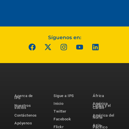
Síguenos en:
Acerca de
Sigue a IPS
África
IPS
Inicio
América
Nuestros
Latina y el
socios
Caribe
Twitter
Contáctenos
América del
Norte
Facebook
Apóyenos
Asia-
Flickr
Pacífico