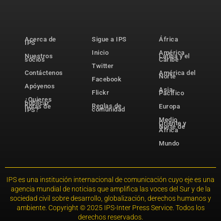
Acerca de
Sigue a IPS
África
IPS
Inicio
América
Nuestros
Latina y el
socios
Caribe
Twitter
Contáctenos
América del
Norte
Facebook
Apóyenos
Asia-
Flickr
Pacífico
¿Quieres
publicar
Reglas de
notas de
Europa
comunidad
IPS?
Medio
Oriente y
Norte de
África
Mundo
IPS es una institución internacional de comunicación cuyo eje es una
agencia mundial de noticias que amplifica las voces del Sur y de la
sociedad civil sobre desarrollo, globalización, derechos humanos y
ambiente. Copyright © 2025 IPS-Inter Press Service. Todos los
derechos reservados.