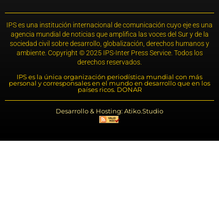
IPS es una institución internacional de comunicación cuyo eje es una
agencia mundial de noticias que amplifica las voces del Sur y de la
sociedad civil sobre desarrollo, globalización, derechos humanos y
ambiente. Copyright © 2025 IPS-Inter Press Service. Todos los
derechos reservados.
IPS es la única organización periodística mundial con más
personal y corresponsales en el mundo en desarrollo que en los
países ricos. DONAR
Desarrollo & Hosting: Atiko.Studio