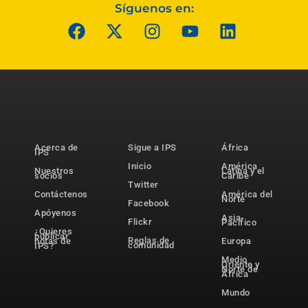
Síguenos en:
Acerca de
Sigue a IPS
África
IPS
Inicio
América
Nuestros
Latina y el
socios
Caribe
Twitter
Contáctenos
América del
Norte
Facebook
Apóyenos
Asia-
Flickr
Pacífico
¿Quieres
publicar
Reglas de
notas de
Europa
comunidad
IPS?
Medio
Oriente y
Norte de
África
Mundo