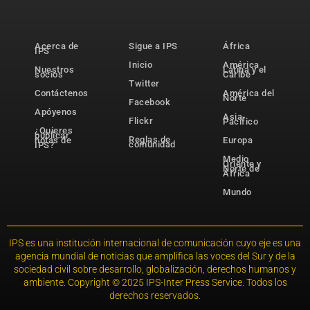
Acerca de
Sigue a IPS
África
IPS
Inicio
América
Nuestros
Latina y el
socios
Caribe
Twitter
Contáctenos
América del
Norte
Facebook
Apóyenos
Asia-
Flickr
Pacífico
¿Quieres
publicar
Reglas de
notas de
Europa
comunidad
IPS?
Medio
Oriente y
Norte de
África
Mundo
IPS es una institución internacional de comunicación cuyo eje es una
agencia mundial de noticias que amplifica las voces del Sur y de la
sociedad civil sobre desarrollo, globalización, derechos humanos y
ambiente. Copyright © 2025 IPS-Inter Press Service. Todos los
derechos reservados.