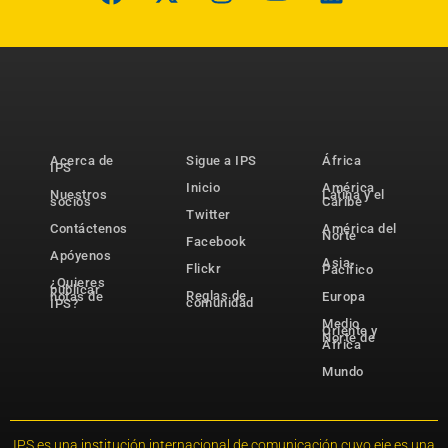
Acerca de
Sigue a IPS
África
IPS
Inicio
América
Nuestros
Latina y el
socios
Caribe
Twitter
Contáctenos
América del
Norte
Facebook
Apóyenos
Asia-
Flickr
Pacífico
¿Quieres
publicar
Reglas de
notas de
Europa
comunidad
IPS?
Medio
Oriente y
Norte de
África
Mundo
IPS es una institución internacional de comunicación cuyo eje es una