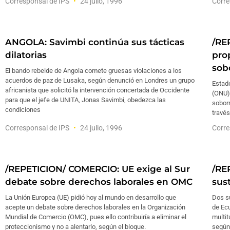
Corresponsal de IPS
24 julio, 1996
Corre
ANGOLA: Savimbi continúa sus tácticas
/RE
dilatorias
pro
sob
El bando rebelde de Angola comete gruesas violaciones a los
acuerdos de paz de Lusaka, según denunció en Londres un grupo
Estad
africanista que solicitó la intervención concertada de Occidente
(ONU)
para que el jefe de UNITA, Jonas Savimbi, obedezca las
soborn
condiciones
través
Corresponsal de IPS
24 julio, 1996
Corre
/REPETICION/ COMERCIO: UE exige al Sur
/RE
debate sobre derechos laborales en OMC
sus
La Unión Europea (UE) pidió hoy al mundo en desarrollo que
Dos s
acepte un debate sobre derechos laborales en la Organización
de Ec
Mundial de Comercio (OMC), pues ello contribuiría a eliminar el
multi
proteccionismo y no a alentarlo, según el bloque.
según