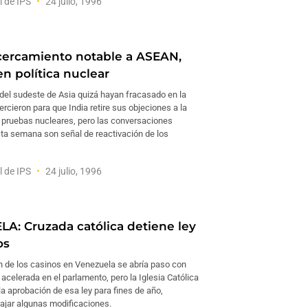
l de IPS
24 julio, 1996
cercamiento notable a ASEAN,
n política nuclear
del sudeste de Asia quizá hayan fracasado en la
ercieron para que India retire sus objeciones a la
e pruebas nucleares, pero las conversaciones
sta semana son señal de reactivación de los
l de IPS
24 julio, 1996
A: Cruzada católica detiene ley
os
ón de los casinos en Venezuela se abría paso con
acelerada en el parlamento, pero la Iglesia Católica
 la aprobación de esa ley para fines de año,
jar algunas modificaciones.