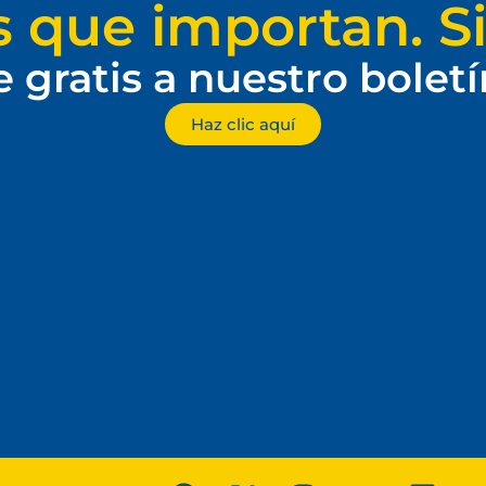
s que importan. Si
e gratis a nuestro bolet
Haz clic aquí