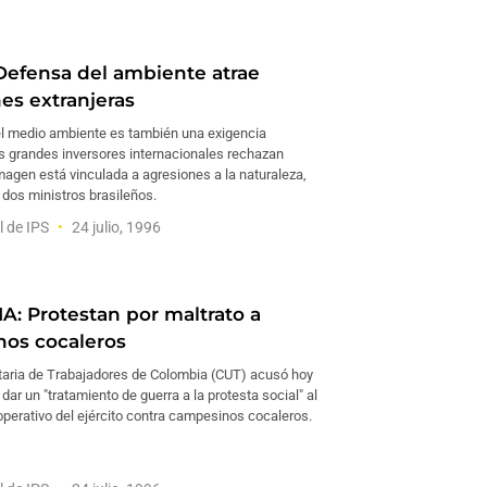
Defensa del ambiente atrae
es extranjeras
l medio ambiente es también una exigencia
os grandes inversores internacionales rechazan
magen está vinculada a agresiones a la naturaleza,
 dos ministros brasileños.
l de IPS
24 julio, 1996
: Protestan por maltrato a
os cocaleros
itaria de Trabajadores de Colombia (CUT) acusó hoy
 dar un "tratamiento de guerra a la protesta social" al
operativo del ejército contra campesinos cocaleros.