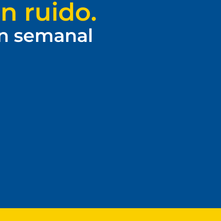
n ruido.
ín semanal