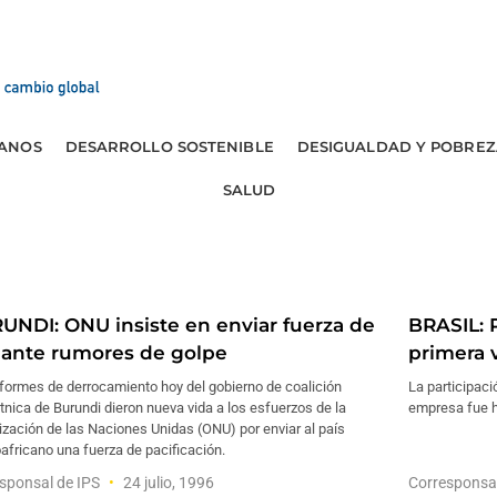
ANOS
DESARROLLO SOSTENIBLE
DESIGUALDAD Y POBREZ
SALUD
UNDI: ONU insiste en enviar fuerza de
BRASIL: P
 ante rumores de golpe
primera 
formes de derrocamiento hoy del gobierno de coalición
La participaci
tnica de Burundi dieron nueva vida a los esfuerzos de la
empresa fue h
zación de las Naciones Unidas (ONU) por enviar al país
africano una fuerza de pacificación.
sponsal de IPS
24 julio, 1996
Corresponsa