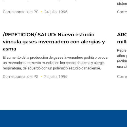
sistem
Corresponsal de IPS
24 julio, 1996
Corre
/REPETICION/ SALUD: Nuevo estudio
ARG
vincula gases invernadero con alergias y
mil
asma
Repre
años p
El aumento de la producción de gases invernadero podría provocar
recibi
un marcado incremento mundial en los casos de asma y alergia
una ci
respiratoria, de acuerdo con un polémico estudio canadiense.
Corresponsal de IPS
24 julio, 1996
Corre