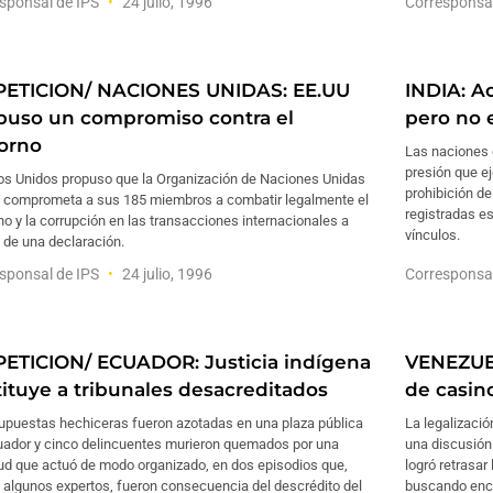
sponsal de IPS
24 julio, 1996
Corresponsa
PETICION/ NACIONES UNIDAS: EE.UU
INDIA: A
puso un compromiso contra el
pero no e
orno
Las naciones 
presión que ej
os Unidos propuso que la Organización de Naciones Unidas
prohibición d
 comprometa a sus 185 miembros a combatir legalmente el
registradas e
o y la corrupción en las transacciones internacionales a
vínculos.
 de una declaración.
sponsal de IPS
24 julio, 1996
Corresponsa
PETICION/ ECUADOR: Justicia indígena
VENEZUEL
tituye a tribunales desacreditados
de casin
upuestas hechiceras fueron azotadas en una plaza pública
La legalizaci
uador y cinco delincuentes murieron quemados por una
una discusión 
tud que actuó de modo organizado, en dos episodios que,
logró retrasar
 algunos expertos, fueron consecuencia del descrédito del
buscando enca