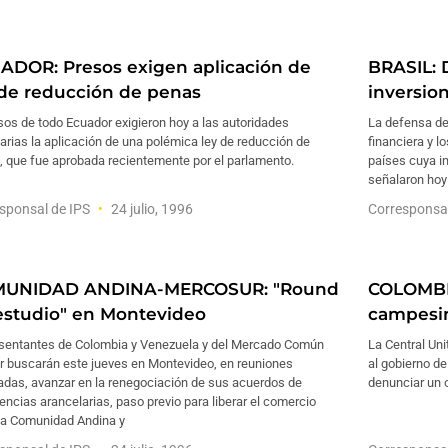
ADOR: Presos exigen aplicación de
BRASIL: 
 de reducción de penas
inversion
os de todo Ecuador exigieron hoy a las autoridades
La defensa de
arias la aplicación de una polémica ley de reducción de
financiera y l
, que fue aprobada recientemente por el parlamento.
países cuya i
señalaron hoy
sponsal de IPS
24 julio, 1996
Corresponsa
UNIDAD ANDINA-MERCOSUR: "Round
COLOMBIA
estudio" en Montevideo
campesin
sentantes de Colombia y Venezuela y del Mercado Común
La Central Un
ur buscarán este jueves en Montevideo, en reuniones
al gobierno de
adas, avanzar en la renegociación de sus acuerdos de
denunciar un 
encias arancelarias, paso previo para liberar el comercio
 la Comunidad Andina y