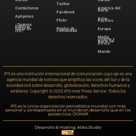
Twitter
Contáctenos
América del
Norte
Facebook
Apóyenos
Asia-
Flickr
Pacífico
¿Quieres
publicar
Reglas de
notas de
Europa
comunidad
IPS?
Medio
Oriente y
Norte de
África
Mundo
IPS es una institución internacional de comunicación cuyo eje es una
agencia mundial de noticias que amplifica las voces del Sur y de la
sociedad civil sobre desarrollo, globalización, derechos humanos y
ambiente. Copyright © 2025 IPS-Inter Press Service. Todos los
derechos reservados.
IPS es la única organización periodística mundial con más
personal y corresponsales en el mundo en desarrollo que en los
países ricos. DONAR
Desarrollo & Hosting: Atiko.Studio