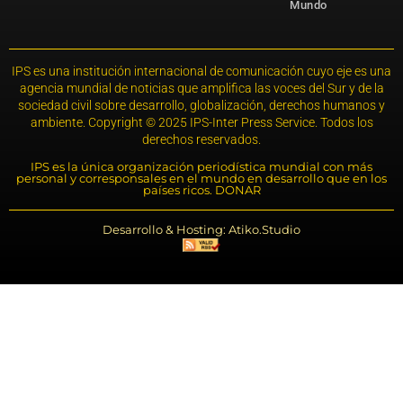
Mundo
IPS es una institución internacional de comunicación cuyo eje es una
agencia mundial de noticias que amplifica las voces del Sur y de la
sociedad civil sobre desarrollo, globalización, derechos humanos y
ambiente. Copyright © 2025 IPS-Inter Press Service. Todos los
derechos reservados.
IPS es la única organización periodística mundial con más
personal y corresponsales en el mundo en desarrollo que en los
países ricos. DONAR
Desarrollo & Hosting: Atiko.Studio