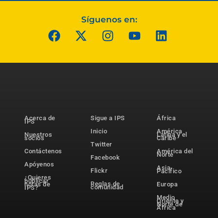
Síguenos en:
Acerca de
Sigue a IPS
África
IPS
Inicio
América
Nuestros
Latina y el
socios
Caribe
Twitter
Contáctenos
América del
Norte
Facebook
Apóyenos
Asia-
Flickr
Pacífico
¿Quieres
publicar
Reglas de
notas de
Europa
comunidad
IPS?
Medio
Oriente y
Norte de
África