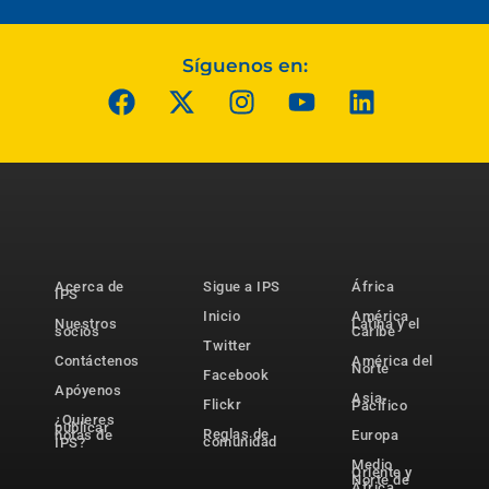
Síguenos en:
Acerca de
Sigue a IPS
África
IPS
Inicio
América
Nuestros
Latina y el
socios
Caribe
Twitter
Contáctenos
América del
Norte
Facebook
Apóyenos
Asia-
Flickr
Pacífico
¿Quieres
publicar
Reglas de
notas de
Europa
comunidad
IPS?
Medio
Oriente y
Norte de
África