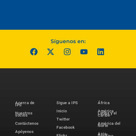
Síguenos en:
Acerca de
Sigue a IPS
África
IPS
Inicio
América
Nuestros
Latina y el
socios
Caribe
Twitter
Contáctenos
América del
Norte
Facebook
Apóyenos
Asia-
Flickr
Pacífico