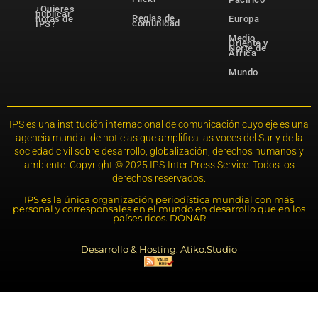
¿Quieres
publicar
Reglas de
notas de
Europa
comunidad
IPS?
Medio
Oriente y
Norte de
África
Mundo
IPS es una institución internacional de comunicación cuyo eje es una
agencia mundial de noticias que amplifica las voces del Sur y de la
sociedad civil sobre desarrollo, globalización, derechos humanos y
ambiente. Copyright © 2025 IPS-Inter Press Service. Todos los
derechos reservados.
IPS es la única organización periodística mundial con más
personal y corresponsales en el mundo en desarrollo que en los
países ricos. DONAR
Desarrollo & Hosting: Atiko.Studio