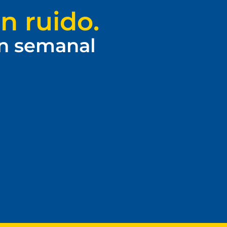
n ruido.
ín semanal