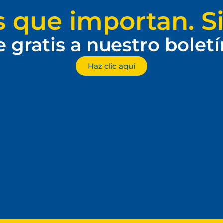
s que importan. Si
e gratis a nuestro bolet
Haz clic aquí