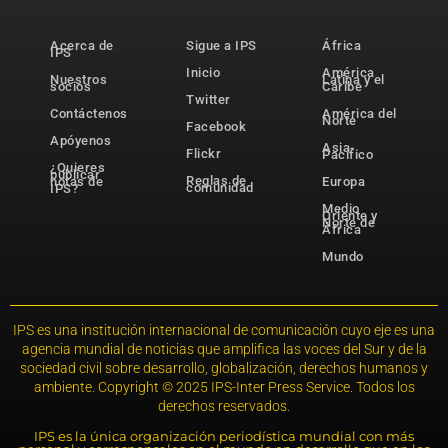
Acerca de
Sigue a IPS
África
IPS
Inicio
América
Nuestros
Latina y el
socios
Caribe
Twitter
Contáctenos
América del
Norte
Facebook
Apóyenos
Asia-
Flickr
Pacífico
¿Quieres
publicar
Reglas de
notas de
Europa
comunidad
IPS?
Medio
Oriente y
Norte de
África
Mundo
IPS es una institución internacional de comunicación cuyo eje es una
agencia mundial de noticias que amplifica las voces del Sur y de la
sociedad civil sobre desarrollo, globalización, derechos humanos y
ambiente. Copyright © 2025 IPS-Inter Press Service. Todos los
derechos reservados.
IPS es la única organización periodística mundial con más