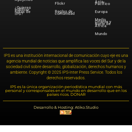
Asia-
Flickr
Pacífico
¿Quieres
publicar
Reglas de
notas de
Europa
comunidad
IPS?
Medio
Oriente y
Norte de
África
Mundo
IPS es una institución internacional de comunicación cuyo eje es una
agencia mundial de noticias que amplifica las voces del Sur y de la
sociedad civil sobre desarrollo, globalización, derechos humanos y
ambiente. Copyright © 2025 IPS-Inter Press Service. Todos los
derechos reservados.
IPS es la única organización periodística mundial con más
personal y corresponsales en el mundo en desarrollo que en los
países ricos. DONAR
Desarrollo & Hosting: Atiko.Studio