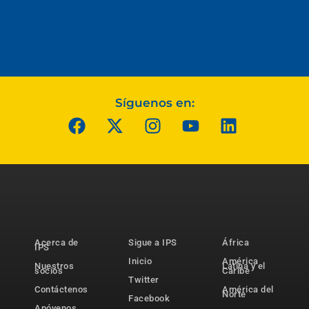
Síguenos en:
Acerca de
Sigue a IPS
África
IPS
Inicio
América
Nuestros
Latina y el
socios
Caribe
Twitter
Contáctenos
América del
Norte
Facebook
Apóyenos