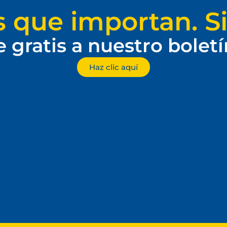
s que importan. Si
e gratis a nuestro bolet
Haz clic aquí