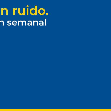
n ruido.
ín semanal