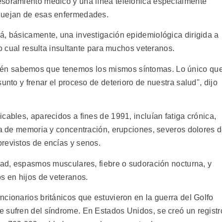
esoramiento médico y una línea telefónica especialmente
quejan de esas enfermedades.
á, básicamente, una investigación epidemiológica dirigida a
lo cual resulta insultante para muchos veteranos.
én sabemos que tenemos los mismos síntomas. Lo único qu
unto y frenar el proceso de deterioro de nuestra salud", dijo
cables, aparecidos a fines de 1991, incluían fatiga crónica,
ida de memoria y concentración, erupciones, severos dolores 
revistos de encías y senos.
idad, espasmos musculares, fiebre o sudoración nocturna, y
s en hijos de veteranos.
cionarios británicos que estuvieron en la guerra del Golfo
 sufren del síndrome. En Estados Unidos, se creó un registr