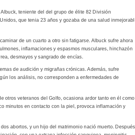
Albuck, teniente del del grupo de élite 82 División
 Unidos, que tenia 23 años y gozaba de una salud inmejorab
aminar de un cuarto a otro sin fatigarse. Albuck sufre ahora
s pulmones, inflamaciones y espasmos musculares, hinchazón
arrea, desmayos y sangrado de encías.
blemas de audición y migrañas crónicas. Además, sufre
egún los análisis, no corresponden a enfermedades de
de otros veteranos del Golfo, ocasiona ardor tanto en él como
o minutos en contacto con la piel, provoca inflamación y
ó dos abortos, y un hijo del matrimonio nació muerto. Después
cipación, con una extrana infección sanguinea, meningitis