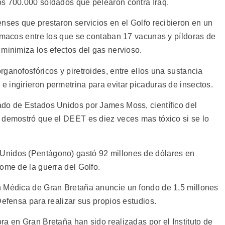
s 700.000 soldados que pelearon contra Iraq.
nses que prestaron servicios en el Golfo recibieron en un
armacos entre los que se contaban 17 vacunas y píldoras de
minimiza los efectos del gas nervioso.
ganofosfóricos y piretroides, entre ellos una sustancia
 ingirieron permetrina para evitar picaduras de insectos.
ado de Estados Unidos por James Moss, científico del
 demostró que el DEET es diez veces mas tóxico si se lo
Unidos (Pentágono) gastó 92 millones de dólares en
ome de la guerra del Golfo.
n Médica de Gran Bretaña anuncie un fondo de 1,5 millones
Defensa para realizar sus propios estudios.
a en Gran Bretaña han sido realizadas por el Instituto de