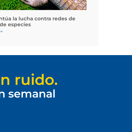
ntúa la lucha contra redes de
 de especies
>>
n ruido.
ín semanal