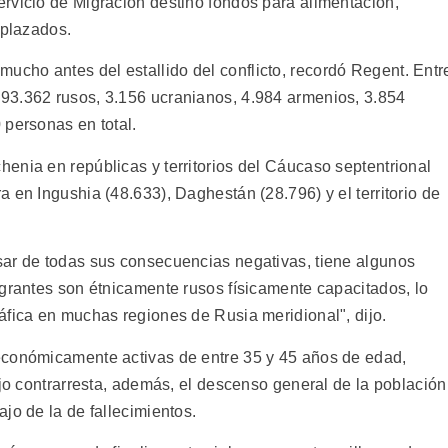
rvicio de Migración destinó fondos para alimentación,
splazados.
cho antes del estallido del conflicto, recordó Regent. Entr
93.362 rusos, 3.156 ucranianos, 4.984 armenios, 3.854
 personas en total.
enia en repúblicas y territorios del Cáucaso septentrional
 en Ingushia (48.633), Daghestán (28.796) y el territorio de
sar de todas sus consecuencias negativas, tiene algunos
igrantes son étnicamente rusos físicamente capacitados, lo
áfica en muchas regiones de Rusia meridional", dijo.
económicamente activas de entre 35 y 45 años de edad,
ujo contrarresta, además, el descenso general de la población
jo de la de fallecimientos.