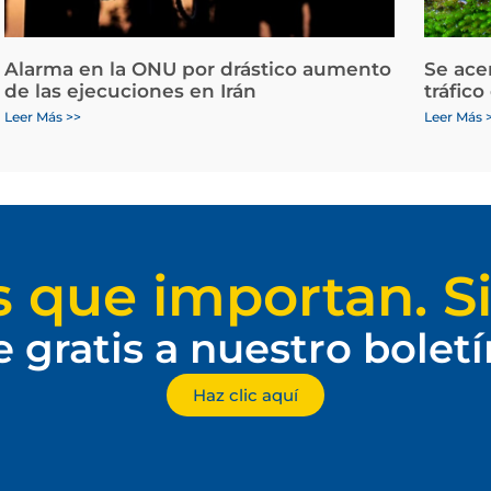
Alarma en la ONU por drástico aumento
Se ace
de las ejecuciones en Irán
tráfico
Leer Más >>
Leer Más 
s que importan. Si
e gratis a nuestro bolet
Haz clic aquí