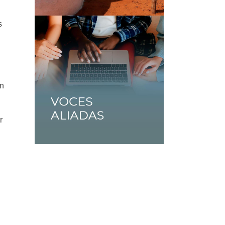
s
en
r