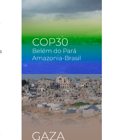
a
s
a