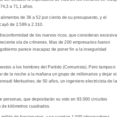
 74,3 a 71,1 años.
alimentos de 36 a 52 por ciento de su presupuesto, y el
 cayó de 2.589 a 2.310.
 disconformidad de los nuevos ricos, que consideran excesiva
 creciente ola de crímenes. Mas de 200 empresarios fueron
 gobierno parece inacapaz de poner fin a la inseguridad
nestos a los hombres del Partido (Comunista). Pero tampoco
ar de la noche a la mañana un grupo de millonarios y dejar si
Gennadi Merkushev, de 50 años, un ingeniero electricista de la
de personas, que depositarán su voto en 93.000 circuitos
es de kilómetros cuadrados.
n millón de funcionarios, y se cuentan 1.000 observadores