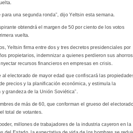
uelta.
 para una segunda ronda", dijo Yeltsin esta semana.
spirante obtendrá el margen de 50 por ciento de los votos
rimera vuelta.
s, Yeltsin firma entre dos y tres decretos presidenciales por
os propietarios, indemnizar a quienes perdieron sus ahorros
inyectar recursos financieros en empresas en crisis.
e al electorado de mayor edad que confiscará las propiedade
 de precios y la planificación económica, y estimula la
n y grandeza de la Unión Soviética".
mbres de más de 60, que conforman el grueso del electorad
l total de votantes.
poder, millones de trabajadores de la industria cayeron en la
s del Estado, la expectativa de vida de los hombres se reduj