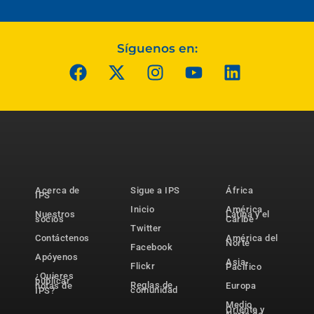
Síguenos en:
Acerca de
Sigue a IPS
África
IPS
Inicio
América
Nuestros
Latina y el
socios
Caribe
Twitter
Contáctenos
América del
Norte
Facebook
Apóyenos
Asia-
Flickr
Pacífico
¿Quieres
publicar
Reglas de
notas de
Europa
comunidad
IPS?
Medio
Oriente y