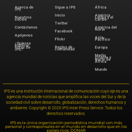
Acerca de
Sigue a IPS
África
IPS
Inicio
América
Nuestros
Latina y el
socios
Caribe
Twitter
Contáctenos
América del
Norte
Facebook
Apóyenos
Asia-
Flickr
Pacífico
¿Quieres
publicar
Reglas de
notas de
Europa
comunidad
IPS?
Medio
Oriente y
Norte de
África
Mundo
IPS es una institución internacional de comunicación cuyo eje es una
agencia mundial de noticias que amplifica las voces del Sur y de la
sociedad civil sobre desarrollo, globalización, derechos humanos y
ambiente. Copyright © 2025 IPS-Inter Press Service. Todos los
derechos reservados.
IPS es la única organización periodística mundial con más
personal y corresponsales en el mundo en desarrollo que en los
países ricos. DONAR