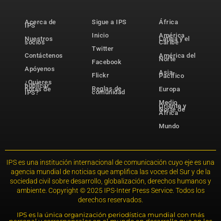
Acerca de
Sigue a IPS
África
IPS
Inicio
América
Nuestros
Latina y el
socios
Caribe
Twitter
Contáctenos
América del
Norte
Facebook
Apóyenos
Asia-
Flickr
Pacífico
¿Quieres
publicar
Reglas de
notas de
Europa
comunidad
IPS?
Medio
Oriente y
Norte de
África
Mundo
IPS es una institución internacional de comunicación cuyo eje es una
agencia mundial de noticias que amplifica las voces del Sur y de la
sociedad civil sobre desarrollo, globalización, derechos humanos y
ambiente. Copyright © 2025 IPS-Inter Press Service. Todos los
derechos reservados.
IPS es la única organización periodística mundial con más