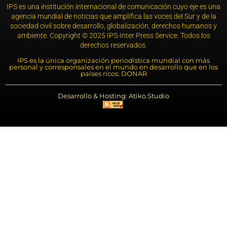
IPS es una institución internacional de comunicación cuyo eje es una
agencia mundial de noticias que amplifica las voces del Sur y de la
sociedad civil sobre desarrollo, globalización, derechos humanos y
ambiente. Copyright © 2025 IPS-Inter Press Service. Todos los
derechos reservados.
IPS es la única organización periodística mundial con más
personal y corresponsales en el mundo en desarrollo que en los
países ricos. DONAR
Desarrollo & Hosting: Atiko.Studio