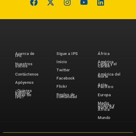
Acerca de
Sigue a IPS
África
IPS
Inicio
América
Nuestros
Latina y el
socios
Caribe
Twitter
Contáctenos
América del
Norte
Facebook
Apóyenos
Asia-
Flickr
Pacífico
¿Quieres
publicar
Reglas de
notas de
Europa
comunidad
IPS?
Medio
Oriente y
Norte de
África
Mundo