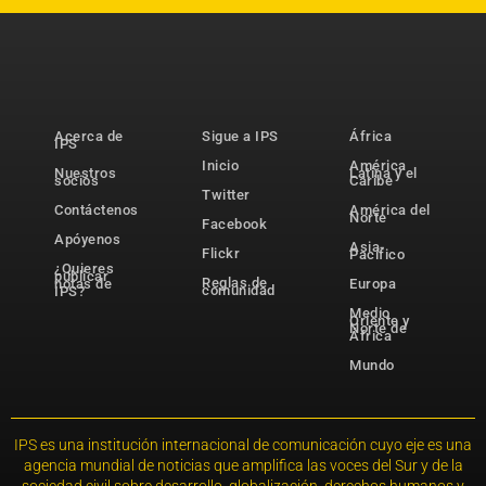
Acerca de
Sigue a IPS
África
IPS
Inicio
América
Nuestros
Latina y el
socios
Caribe
Twitter
Contáctenos
América del
Norte
Facebook
Apóyenos
Asia-
Flickr
Pacífico
¿Quieres
publicar
Reglas de
notas de
Europa
comunidad
IPS?
Medio
Oriente y
Norte de
África
Mundo
IPS es una institución internacional de comunicación cuyo eje es una
agencia mundial de noticias que amplifica las voces del Sur y de la