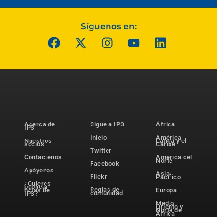
Síguenos en:
Acerca de
Sigue a IPS
África
IPS
Inicio
América
Nuestros
Latina y el
socios
Caribe
Twitter
Contáctenos
América del
Norte
Facebook
Apóyenos
Asia-
Flickr
Pacífico
¿Quieres
publicar
Reglas de
notas de
Europa
comunidad
IPS?
Medio
Oriente y
Norte de
África