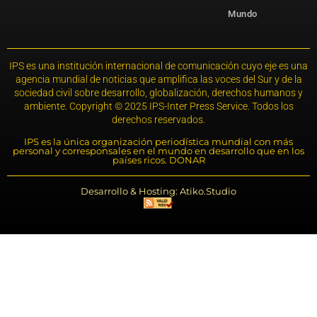
Mundo
IPS es una institución internacional de comunicación cuyo eje es una
agencia mundial de noticias que amplifica las voces del Sur y de la
sociedad civil sobre desarrollo, globalización, derechos humanos y
ambiente. Copyright © 2025 IPS-Inter Press Service. Todos los
derechos reservados.
IPS es la única organización periodística mundial con más
personal y corresponsales en el mundo en desarrollo que en los
países ricos. DONAR
Desarrollo & Hosting: Atiko.Studio