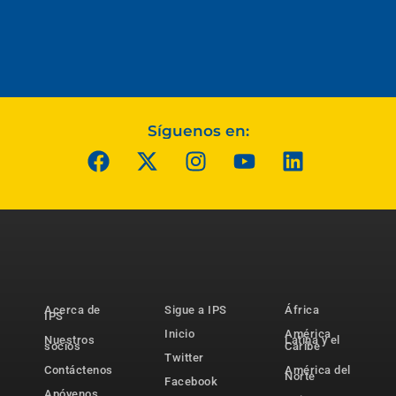
Síguenos en:
Acerca de
Sigue a IPS
África
IPS
Inicio
América
Nuestros
Latina y el
socios
Caribe
Twitter
Contáctenos
América del
Norte
Facebook
Apóyenos