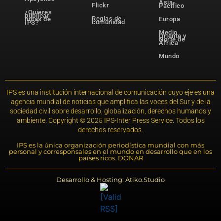
Asia-
Flickr
Pacífico
¿Quieres
publicar
Reglas de
notas de
Europa
comunidad
IPS?
Medio
Oriente y
Norte de
África
Mundo
IPS es una institución internacional de comunicación cuyo eje es una
agencia mundial de noticias que amplifica las voces del Sur y de la
sociedad civil sobre desarrollo, globalización, derechos humanos y
ambiente. Copyright © 2025 IPS-Inter Press Service. Todos los
derechos reservados.
IPS es la única organización periodística mundial con más
personal y corresponsales en el mundo en desarrollo que en los
países ricos. DONAR
Desarrollo & Hosting: Atiko.Studio