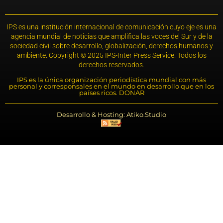
IPS es una institución internacional de comunicación cuyo eje es una
agencia mundial de noticias que amplifica las voces del Sur y de la
sociedad civil sobre desarrollo, globalización, derechos humanos y
ambiente. Copyright © 2025 IPS-Inter Press Service. Todos los
derechos reservados.
IPS es la única organización periodística mundial con más
personal y corresponsales en el mundo en desarrollo que en los
países ricos. DONAR
Desarrollo & Hosting: Atiko.Studio