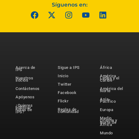
Síguenos en:
Acerca de
Sigue a IPS
África
IPS
Inicio
América
Nuestros
Latina y el
socios
Caribe
Twitter
Contáctenos
América del
Norte
Facebook
Apóyenos
Asia-
Flickr
Pacífico
¿Quieres
publicar
Reglas de
notas de
Europa
comunidad
IPS?
Medio
Oriente y
Norte de
África
Mundo