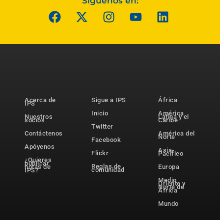
Síguenos en:
Acerca de
Sigue a IPS
África
IPS
Inicio
América
Nuestros
Latina y el
socios
Caribe
Twitter
Contáctenos
América del
Norte
Facebook
Apóyenos
Asia-
Flickr
Pacífico
¿Quieres
publicar
Reglas de
notas de
Europa
comunidad
IPS?
Medio
Oriente y
Norte de
África
Mundo