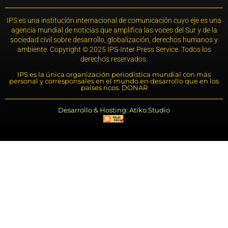
IPS es una institución internacional de comunicación cuyo eje es una
agencia mundial de noticias que amplifica las voces del Sur y de la
sociedad civil sobre desarrollo, globalización, derechos humanos y
ambiente. Copyright © 2025 IPS-Inter Press Service. Todos los
derechos reservados.
IPS es la única organización periodística mundial con más
personal y corresponsales en el mundo en desarrollo que en los
países ricos. DONAR
Desarrollo & Hosting: Atiko.Studio