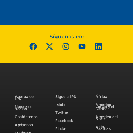
Síguenos en:
Acerca de
Sigue a IPS
África
IPS
Inicio
América
Nuestros
Latina y el
socios
Caribe
Twitter
Contáctenos
América del
Norte
Facebook
Apóyenos
Asia-
Flickr
Pacífico
¿Quieres