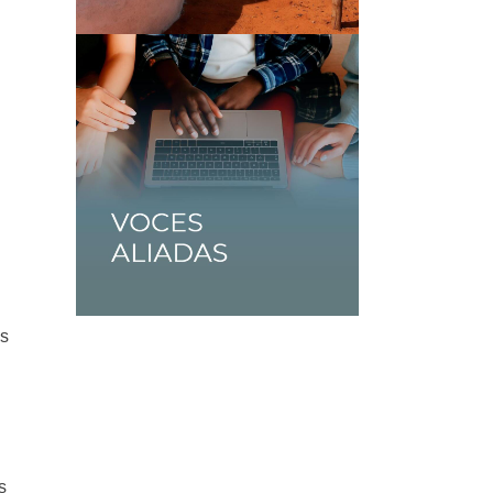
e
es
s