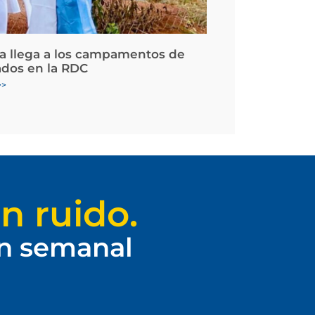
la llega a los campamentos de
ados en la RDC
>>
n ruido.
ín semanal