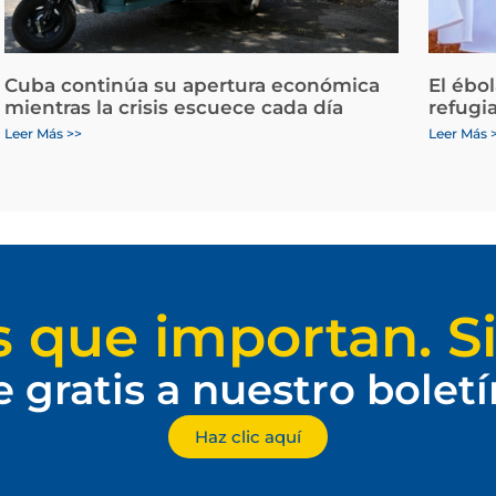
Cuba continúa su apertura económica
El ébo
mientras la crisis escuece cada día
refugi
Leer Más >>
Leer Más 
s que importan. Si
e gratis a nuestro bolet
Haz clic aquí