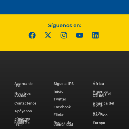
Síguenos en:
Acerca de
Sigue a IPS
África
IPS
Inicio
América
Nuestros
Latina y el
socios
Caribe
Twitter
Contáctenos
América del
Norte
Facebook
Apóyenos
Asia-
Flickr
Pacífico
¿Quieres
publicar
Reglas de
notas de
Europa
comunidad
IPS?