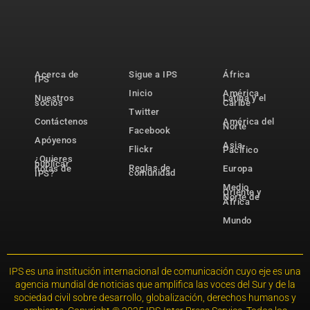
Acerca de
Sigue a IPS
África
IPS
Inicio
América
Nuestros
Latina y el
socios
Caribe
Twitter
Contáctenos
América del
Norte
Facebook
Apóyenos
Asia-
Flickr
Pacífico
¿Quieres
publicar
Reglas de
notas de
Europa
comunidad
IPS?
Medio
Oriente y
Norte de
África
Mundo
IPS es una institución internacional de comunicación cuyo eje es una
agencia mundial de noticias que amplifica las voces del Sur y de la
sociedad civil sobre desarrollo, globalización, derechos humanos y