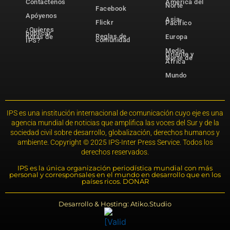
Contáctenos
América del
Norte
Facebook
Apóyenos
Asia-
Flickr
Pacífico
¿Quieres
publicar
Reglas de
notas de
Europa
comunidad
IPS?
Medio
Oriente y
Norte de
África
Mundo
IPS es una institución internacional de comunicación cuyo eje es una
agencia mundial de noticias que amplifica las voces del Sur y de la
sociedad civil sobre desarrollo, globalización, derechos humanos y
ambiente. Copyright © 2025 IPS-Inter Press Service. Todos los
derechos reservados.
IPS es la única organización periodística mundial con más
personal y corresponsales en el mundo en desarrollo que en los
países ricos. DONAR
Desarrollo & Hosting: Atiko.Studio