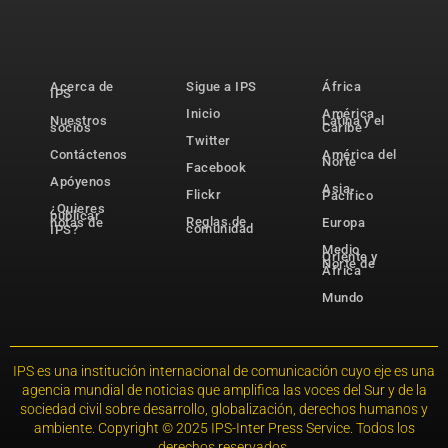
Acerca de
Sigue a IPS
África
IPS
Inicio
América
Nuestros
Latina y el
socios
Caribe
Twitter
Contáctenos
América del
Norte
Facebook
Apóyenos
Asia-
Flickr
Pacífico
¿Quieres
publicar
Reglas de
notas de
Europa
comunidad
IPS?
Medio
Oriente y
Norte de
África
Mundo
IPS es una institución internacional de comunicación cuyo eje es una
agencia mundial de noticias que amplifica las voces del Sur y de la
sociedad civil sobre desarrollo, globalización, derechos humanos y
ambiente. Copyright © 2025 IPS-Inter Press Service. Todos los
derechos reservados.