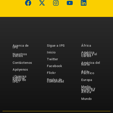
Acerca de
Sigue a IPS
África
IPS
Inicio
América
Nuestros
Latina y el
socios
Caribe
Twitter
Contáctenos
América del
Norte
Facebook
Apóyenos
Asia-
Flickr
Pacífico
¿Quieres
publicar
Reglas de
notas de
Europa
comunidad
IPS?
Medio
Oriente y
Norte de
África
Mundo