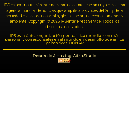
IPS es una institución internacional de comunicación cuyo eje es una
agencia mundial de noticias que amplifica las voces del Sur y de la
sociedad civil sobre desarrollo, globalización, derechos humanos y
ambiente. Copyright © 2025 IPS-Inter Press Service. Todos los
derechos reservados.
IPS es la única organización periodística mundial con más
personal y corresponsales en el mundo en desarrollo que en los
países ricos. DONAR
Desarrollo & Hosting: Atiko.Studio