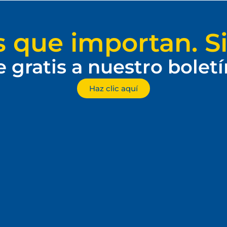
s que importan. Si
e gratis a nuestro bolet
Haz clic aquí