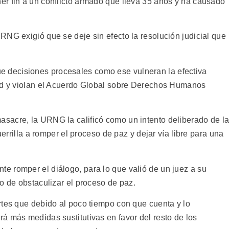
r fin a un conflicto armado que lleva 35 años y ha causado
RNG exigió que se deje sin efecto la resolución judicial que
decisiones procesales como ese vulneran la efectiva
dad y violan el Acuerdo Global sobre Derechos Humanos
sacre, la URNG la calificó como un intento deliberado de l
uerrilla a romper el proceso de paz y dejar vía libre para una
 romper el diálogo, para lo que valió de un juez a su
o de obstaculizar el proceso de paz.
rtes que debido al poco tiempo con que cuenta y lo
á más medidas sustitutivas en favor del resto de los