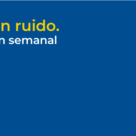
n ruido.
ín semanal