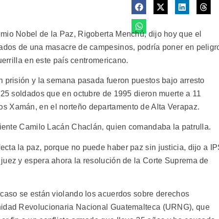
mio Nobel de la Paz, Rigoberta Menchú, dijo hoy que el
usados de una masacre de campesinos, podría poner en peligr
uerrilla en este país centromericano.
n prisión y la semana pasada fueron puestos bajo arresto
e 25 soldados que en octubre de 1995 dieron muerte a 11
os Xamán, en el norteño departamento de Alta Verapaz.
eniente Camilo Lacán Chaclán, quien comandaba la patrulla.
cta la paz, porque no puede haber paz sin justicia, dijo a I
juez y espera ahora la resolución de la Corte Suprema de
 caso se están violando los acuerdos sobre derechos
Unidad Revolucionaria Nacional Guatemalteca (URNG), que