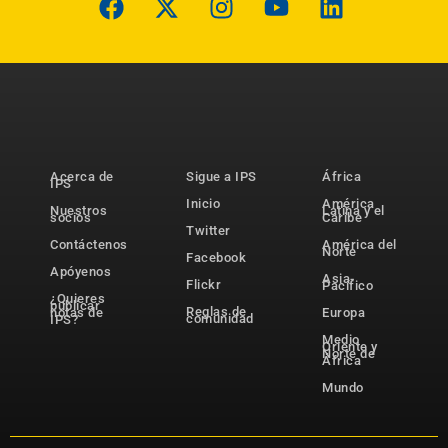
Acerca de
Sigue a IPS
África
IPS
Inicio
América
Nuestros
Latina y el
socios
Caribe
Twitter
Contáctenos
América del
Norte
Facebook
Apóyenos
Asia-
Flickr
Pacífico
¿Quieres
publicar
Reglas de
notas de
Europa
comunidad
IPS?
Medio
Oriente y
Norte de
África
Mundo