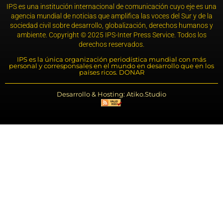
IPS es una institución internacional de comunicación cuyo eje es una
agencia mundial de noticias que amplifica las voces del Sur y de la
sociedad civil sobre desarrollo, globalización, derechos humanos y
ambiente. Copyright © 2025 IPS-Inter Press Service. Todos los
derechos reservados.
IPS es la única organización periodística mundial con más
personal y corresponsales en el mundo en desarrollo que en los
países ricos. DONAR
Desarrollo & Hosting: Atiko.Studio