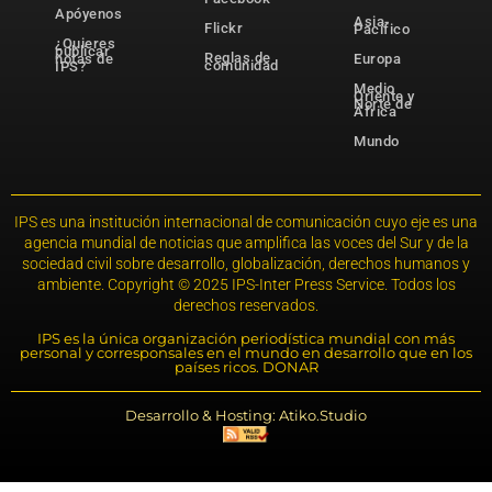
Apóyenos
Asia-
Flickr
Pacífico
¿Quieres
publicar
Reglas de
notas de
Europa
comunidad
IPS?
Medio
Oriente y
Norte de
África
Mundo
IPS es una institución internacional de comunicación cuyo eje es una
agencia mundial de noticias que amplifica las voces del Sur y de la
sociedad civil sobre desarrollo, globalización, derechos humanos y
ambiente. Copyright © 2025 IPS-Inter Press Service. Todos los
derechos reservados.
IPS es la única organización periodística mundial con más
personal y corresponsales en el mundo en desarrollo que en los
países ricos. DONAR
Desarrollo & Hosting: Atiko.Studio