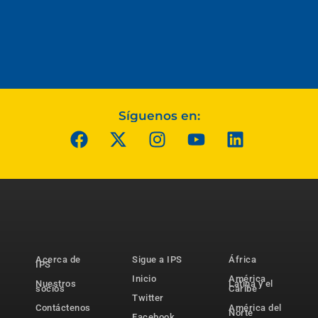
Síguenos en:
Acerca de
Sigue a IPS
África
IPS
Inicio
América
Nuestros
Latina y el
socios
Caribe
Twitter
Contáctenos
América del
Norte
Facebook