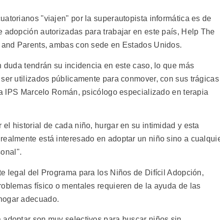
atorianos "viajen" por la superautopista informática es de
e adopción autorizadas para trabajar en este país, Help The
en and Parents, ambas con sede en Estados Unidos.
n duda tendrán su incidencia en este caso, lo que más
 ser utilizados públicamente para conmover, con sus trágicas
o a IPS Marcelo Román, psicólogo especializado en terapia
l historial de cada niño, hurgar en su intimidad y esta
realmente está interesado en adoptar un niño sino a cualqui
onal".
e legal del Programa para los Niños de Difícil Adopción,
roblemas físico o mentales requieren de la ayuda de las
 hogar adecuado.
 adoptar son muy selectivos para buscar niños sin