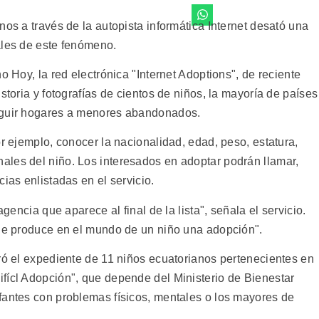
nos a través de la autopista informática Internet desató una
ales de este fenómeno.
o Hoy, la red electrónica "Internet Adoptions", de reciente
storia y fotografías de cientos de niños, la mayoría de países
eguir hogares a menores abandonados.
or ejemplo, conocer la nacionalidad, edad, peso, estatura,
les del niño. Los interesados en adoptar podrán llamar,
ias enlistadas en el servicio.
agencia que aparece al final de la lista", señala el servicio.
que produce en el mundo de un niño una adopción".
tró el expediente de 11 niños ecuatorianos pertenecientes en
fícl Adopción", que depende del Ministerio de Bienestar
fantes con problemas físicos, mentales o los mayores de