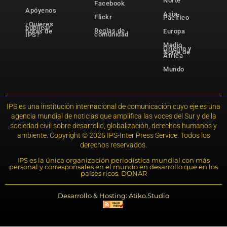
Norte
Facebook
Apóyenos
Asia-
Flickr
Pacífico
¿Quieres
publicar
Reglas de
notas de
Europa
comunidad
IPS?
Medio
Oriente y
Norte de
África
Mundo
IPS es una institución internacional de comunicación cuyo eje es una
agencia mundial de noticias que amplifica las voces del Sur y de la
sociedad civil sobre desarrollo, globalización, derechos humanos y
ambiente. Copyright © 2025 IPS-Inter Press Service. Todos los
derechos reservados.
IPS es la única organización periodística mundial con más
personal y corresponsales en el mundo en desarrollo que en los
países ricos. DONAR
Desarrollo & Hosting: Atiko.Studio