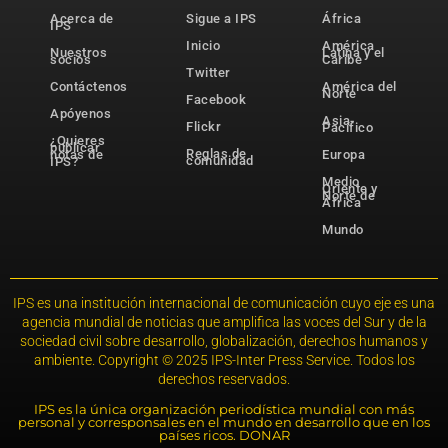
Acerca de
Sigue a IPS
África
IPS
Inicio
América
Nuestros
Latina y el
socios
Caribe
Twitter
Contáctenos
América del
Norte
Facebook
Apóyenos
Asia-
Flickr
Pacífico
¿Quieres
publicar
Reglas de
notas de
Europa
comunidad
IPS?
Medio
Oriente y
Norte de
África
Mundo
IPS es una institución internacional de comunicación cuyo eje es una
agencia mundial de noticias que amplifica las voces del Sur y de la
sociedad civil sobre desarrollo, globalización, derechos humanos y
ambiente. Copyright © 2025 IPS-Inter Press Service. Todos los
derechos reservados.
IPS es la única organización periodística mundial con más
personal y corresponsales en el mundo en desarrollo que en los
países ricos. DONAR